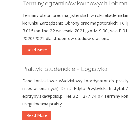
Terminy egzaminów końcowych i obron 
Terminy obron prac magisterskich w roku akademicki
kierunku Zarządzanie Obrony prac magisterskich: 16 lip
B.015/on-line 22 września 2021, godz. 9:00, sala B.0
2020/2021 dla studentów studiów stacjon...
Read More
Praktyki studenckie – Logistyka
Dane kontaktowe: Wydziałowy koordynator ds. praktyk 
i niestacjonarnych): Dr inż. Edyta Przybylska Instytut
eprzybylska@polsl.pl Tel: 32 – 277 74 07 Terminy konsu
uregulowania prakty...
Read More