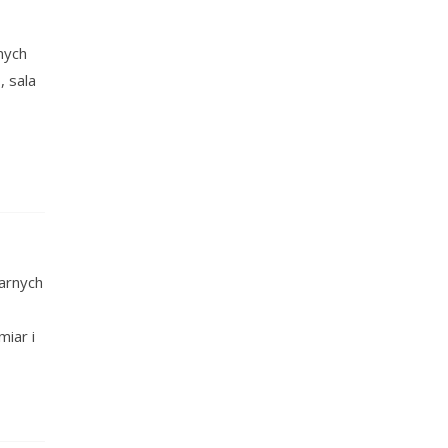
nych
, sala
narnych
miar i