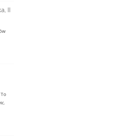
, II
iów
 To
ic.