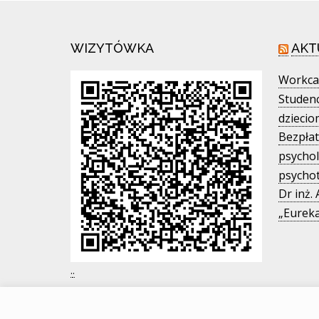
WIZYTÓWKA
AKT
Workca
Studen
dziecio
Bezpłat
psychol
psycho
Dr inż.
„Eureka
.
.