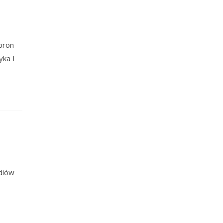
obron
yka I
udiów