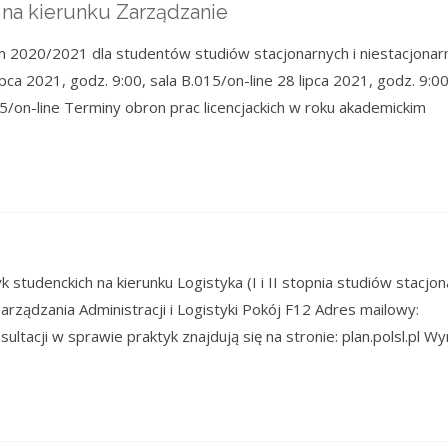
na kierunku Zarządzanie
m 2020/2021 dla studentów studiów stacjonarnych i niestacjonar
ca 2021, godz. 9:00, sala B.015/on-line 28 lipca 2021, godz. 9:00
15/on-line Terminy obron prac licencjackich w roku akademickim
studenckich na kierunku Logistyka (I i II stopnia studiów stacjo
 Zarządzania Administracji i Logistyki Pokój F12 Adres mailowy:
ltacji w sprawie praktyk znajdują się na stronie: plan.polsl.pl Wy