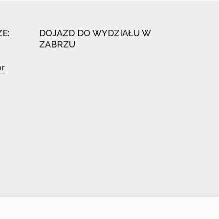
E:
DOJAZD DO WYDZIAŁU W
ZABRZU
or