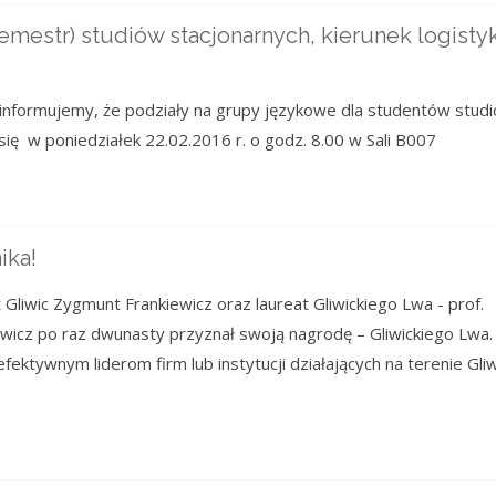
estr) studiów stacjonarnych, kierunek logistyka
 informujemy, że podziały na grupy językowe dla studentów stud
 się w poniedziałek 22.02.2016 r. o godz. 8.00 w Sali B007
ika!
 Gliwic Zygmunt Frankiewicz oraz laureat Gliwickiego Lwa - prof.
wicz po raz dwunasty przyznał swoją nagrodę – Gliwickiego Lwa.
ktywnym liderom firm lub instytucji działających na terenie Gliw